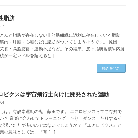
性脂肪
-27
とんど脂肪が存在しない非脂肪組織に過剰に存在している脂肪
筋肉・肝臓・心臓などに脂肪がついてしまうそうです。 原因
栄養・高脂肪食・運動不足など。その結果、皮下脂肪蓄積や内臓
積が一定レベルを超えると […]
続きを読む
ロビクスは宇宙飛行士向けに開発された運動
-04
ちは。有酸素運動の鬼、藤田です。 エアロビクスってご存知で
か？ 音楽に合わせてトレーニングしたり、ダンスしたりするイ
が湧いた方が多いのではないでしょうか？ 『エアロビクス』と
葉の意味としては、『有 […]