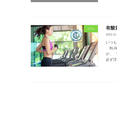
有酸
コラム
2023-11
いつも
BLA
が、 
必ず浮