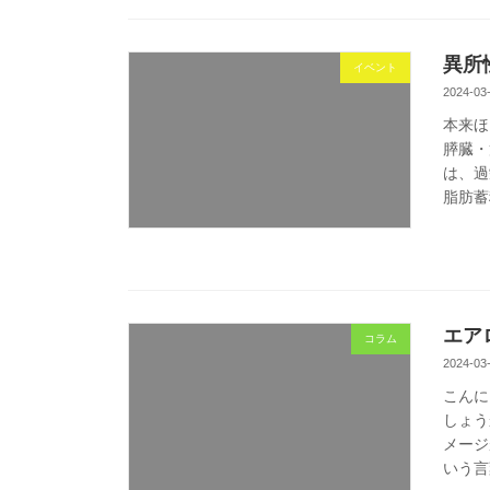
異所
イベント
2024-03
本来ほ
膵臓・
は、過
脂肪蓄
エア
コラム
2024-03
こんに
しょう
メージ
いう言