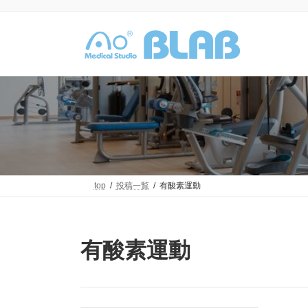
コ
ナ
ン
ビ
テ
ゲ
ン
ー
ツ
シ
へ
ョ
ス
ン
キ
に
ッ
移
プ
動
top
投稿一覧
有酸素運動
有酸素運動