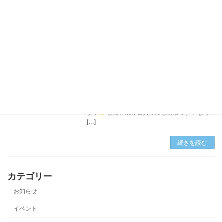
続きを読む
パーソナルトレーニング半額キャンペー
お知らせ
ン中
2025-06-03
お
なキャンペーンのお知らせです
物価高
に苦しむ昨今…。6月は皆さまに少しでも還元
できればと、思い切りました
物価高を乗り越
えろ
『健康応援キャンペーン』を開催いたし
ます
また、既存会員様にも朗報です
なん
[…]
続きを読む
カテゴリー
お知らせ
イベント