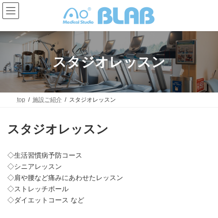
コ
ナ
ン
ビ
テ
ゲ
ン
ー
ツ
シ
へ
ョ
ス
ン
スタジオレッスン
キ
に
ッ
移
プ
動
top
施設ご紹介
スタジオレッスン
スタジオレッスン
◇生活習慣病予防コース
◇シニアレッスン
◇肩や腰など痛みにあわせたレッスン
◇ストレッチポール
◇ダイエットコース など