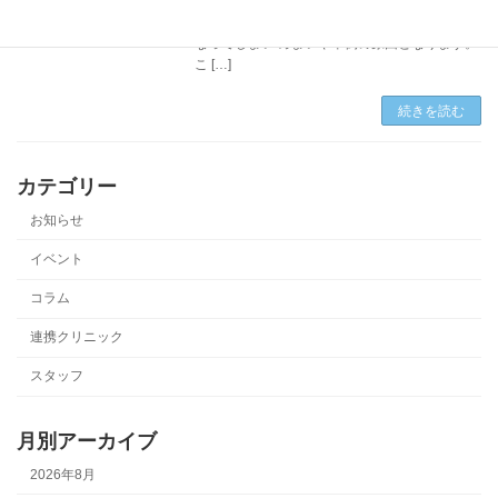
せようとします。 その勢いのまま運動を止めて
しまうと筋肉中にある血液が内臓へ戻りにくく
なってしまい めまいや卒倒の原因となります。
こ […]
続きを読む
カテゴリー
お知らせ
イベント
コラム
連携クリニック
スタッフ
月別アーカイブ
2026年8月