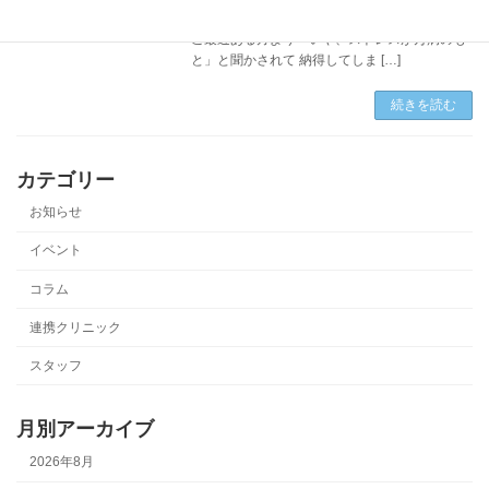
から「風邪は万病のもと」言われています。 こ
こ最近ある方より「いや、ストレスが万病のも
と」と聞かされて 納得してしま […]
続きを読む
カテゴリー
お知らせ
イベント
コラム
連携クリニック
スタッフ
月別アーカイブ
2026年8月