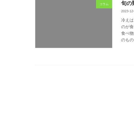
旬の
コラム
2023-12
冷えは
のが食
食べ物
のもの