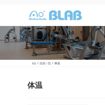
コ
ナ
ン
ビ
テ
ゲ
ン
ー
ツ
シ
へ
ョ
ス
ン
キ
に
ッ
移
プ
動
top
投稿一覧
体温
体温