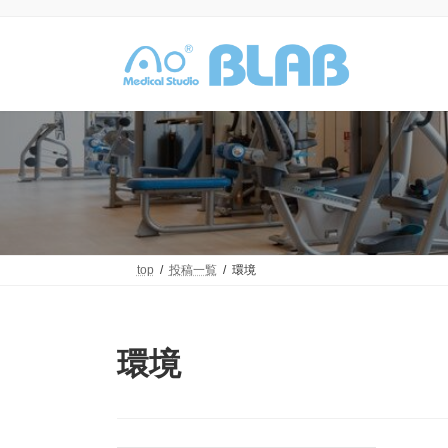
コ
ナ
ン
ビ
テ
ゲ
ン
ー
ツ
シ
へ
ョ
ス
ン
キ
に
ッ
移
プ
動
top
投稿一覧
環境
環境